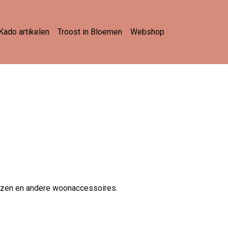
Kado artikelen
Troost in Bloemen
Webshop
 vazen en andere woonaccessoires.