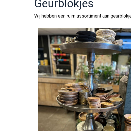
Geurblokjes
Wij hebben een ruim assortiment aan geurblokje