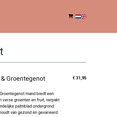
t
t & Groentegenot
€ 31,95
 Groentegenot mand biedt een
n verse groenten en fruit, verpakt
endelijke palmblad ondergrond.
 houdt van gezond en gevarieerd